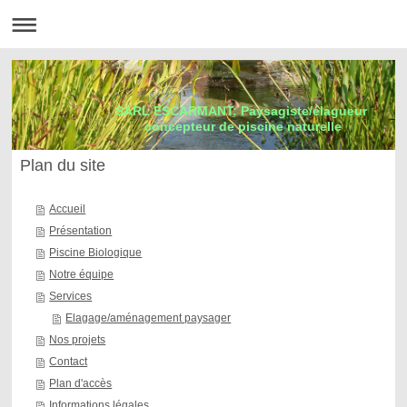
SARL ESCARMANT: Paysagiste/élagueur
concepteur de piscine naturelle
Plan du site
Accueil
Présentation
Piscine Biologique
Notre équipe
Services
Elagage/aménagement paysager
Nos projets
Contact
Plan d'accès
Informations légales